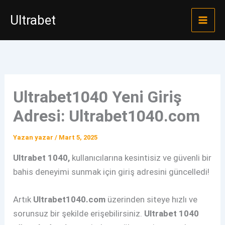
İçeriğe
Ultrabet
atla
Ultrabet1040 Yeni Giriş
Adresi: Ultrabet1040.com
Yazan
yazar
/
Mart 5, 2025
Ultrabet 1040,
kullanıcılarına kesintisiz ve güvenli bir
bahis deneyimi sunmak için giriş adresini güncelledi!
Artık
Ultrabet1040.com
üzerinden siteye hızlı ve
sorunsuz bir şekilde erişebilirsiniz.
Ultrabet 1040