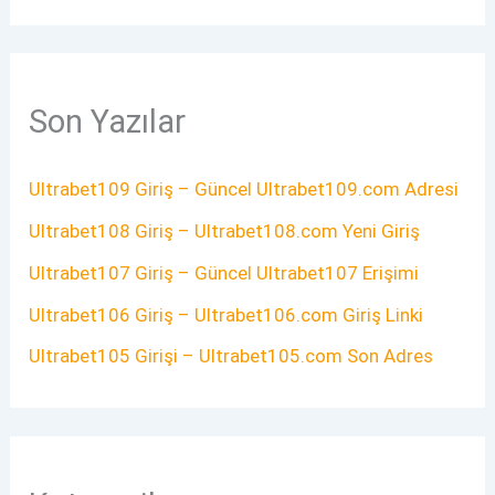
Son Yazılar
Ultrabet109 Giriş – Güncel Ultrabet109.com Adresi
Ultrabet108 Giriş – Ultrabet108.com Yeni Giriş
Ultrabet107 Giriş – Güncel Ultrabet107 Erişimi
Ultrabet106 Giriş – Ultrabet106.com Giriş Linki
Ultrabet105 Girişi – Ultrabet105.com Son Adres