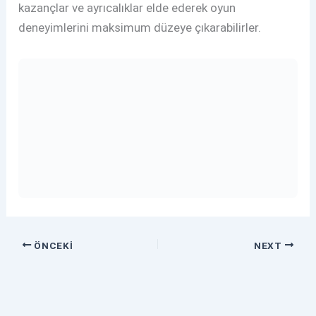
kazançlar ve ayrıcalıklar elde ederek oyun
deneyimlerini maksimum düzeye çıkarabilirler.
ÖNCEKI
NEXT