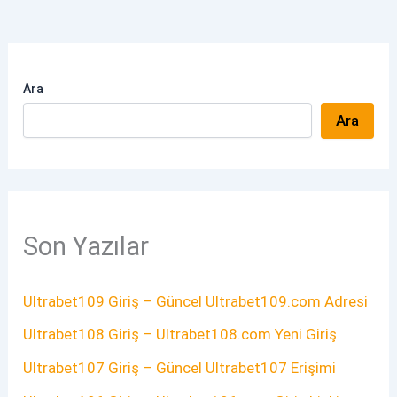
Ara
Ara
Son Yazılar
Ultrabet109 Giriş – Güncel Ultrabet109.com Adresi
Ultrabet108 Giriş – Ultrabet108.com Yeni Giriş
Ultrabet107 Giriş – Güncel Ultrabet107 Erişimi