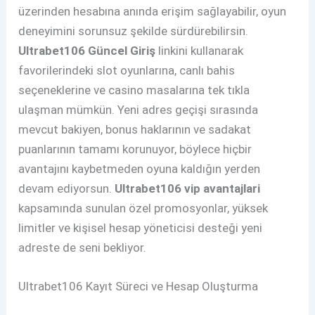
üzerinden hesabına anında erişim sağlayabilir, oyun
deneyimini sorunsuz şekilde sürdürebilirsin.
Ultrabet106 Güncel Giriş
linkini kullanarak
favorilerindeki slot oyunlarına, canlı bahis
seçeneklerine ve casino masalarına tek tıkla
ulaşman mümkün. Yeni adres geçişi sırasında
mevcut bakiyen, bonus haklarının ve sadakat
puanlarının tamamı korunuyor, böylece hiçbir
avantajını kaybetmeden oyuna kaldığın yerden
devam ediyorsun.
Ultrabet106 vip avantajlari
kapsamında sunulan özel promosyonlar, yüksek
limitler ve kişisel hesap yöneticisi desteği yeni
adreste de seni bekliyor.
Ultrabet106 Kayıt Süreci ve Hesap Oluşturma