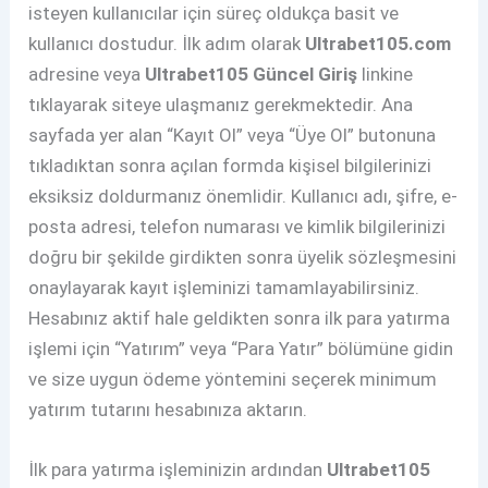
isteyen kullanıcılar için süreç oldukça basit ve
kullanıcı dostudur. İlk adım olarak
Ultrabet105.com
adresine veya
Ultrabet105 Güncel Giriş
linkine
tıklayarak siteye ulaşmanız gerekmektedir. Ana
sayfada yer alan “Kayıt Ol” veya “Üye Ol” butonuna
tıkladıktan sonra açılan formda kişisel bilgilerinizi
eksiksiz doldurmanız önemlidir. Kullanıcı adı, şifre, e-
posta adresi, telefon numarası ve kimlik bilgilerinizi
doğru bir şekilde girdikten sonra üyelik sözleşmesini
onaylayarak kayıt işleminizi tamamlayabilirsiniz.
Hesabınız aktif hale geldikten sonra ilk para yatırma
işlemi için “Yatırım” veya “Para Yatır” bölümüne gidin
ve size uygun ödeme yöntemini seçerek minimum
yatırım tutarını hesabınıza aktarın.
İlk para yatırma işleminizin ardından
Ultrabet105