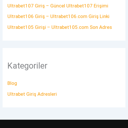
Ultrabet107 Giriş – Güncel Ultrabet107 Erişimi
Ultrabet106 Giriş – Ultrabet106.com Giriş Linki
Ultrabet105 Girişi – Ultrabet105.com Son Adres
Kategoriler
Blog
Ultrabet Giriş Adresleri