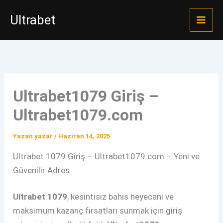
İçeriğe
Ultrabet
atla
Ultrabet1079 Giriş –
Ultrabet1079.com
Yazan
yazar
/
Haziran 14, 2025
Ultrabet 1079 Giriş – Ultrabet1079.com – Yeni ve
Güvenilir Adres
Ultrabet 1079
, kesintisiz bahis heyecanı ve
maksimum kazanç fırsatları sunmak için giriş