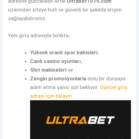
adresini güncelledi! Artık
Ultrabet1079.com
üzerinden siteye hızlı ve güvenli bir şekilde erişim
sağlayabilirsiniz.
Yeni giriş adresiyle birlikte;
Yüksek oranlı spor bahisleri
,
Canlı casino oyunları
,
Slot makineleri
ve
Zengin promosyonlarla
dolu bir dünyaya
adım atma şansı sizi bekliyor.
Güncel giriş
adresi için tıklayın.