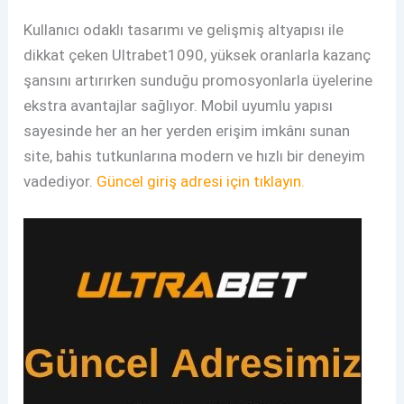
Kullanıcı odaklı tasarımı ve gelişmiş altyapısı ile
dikkat çeken Ultrabet1090, yüksek oranlarla kazanç
şansını artırırken sunduğu promosyonlarla üyelerine
ekstra avantajlar sağlıyor. Mobil uyumlu yapısı
sayesinde her an her yerden erişim imkânı sunan
site, bahis tutkunlarına modern ve hızlı bir deneyim
vadediyor.
Güncel giriş adresi için tıklayın.