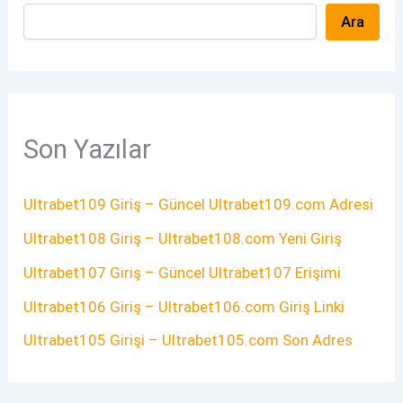
Ara
Son Yazılar
Ultrabet109 Giriş – Güncel Ultrabet109.com Adresi
Ultrabet108 Giriş – Ultrabet108.com Yeni Giriş
Ultrabet107 Giriş – Güncel Ultrabet107 Erişimi
Ultrabet106 Giriş – Ultrabet106.com Giriş Linki
Ultrabet105 Girişi – Ultrabet105.com Son Adres