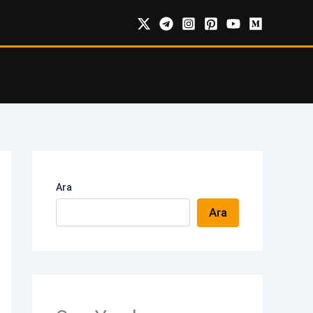
Ara
Ara