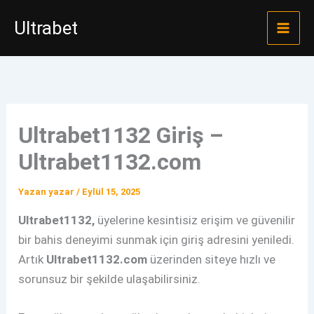
İçeriğe
Ultrabet
atla
Ultrabet1132 Giriş –
Ultrabet1132.com
Yazan
yazar
/
Eylül 15, 2025
Ultrabet1132,
üyelerine kesintisiz erişim ve güvenilir
bir bahis deneyimi sunmak için giriş adresini yeniledi.
Artık
Ultrabet1132.com
üzerinden siteye hızlı ve
sorunsuz bir şekilde ulaşabilirsiniz.