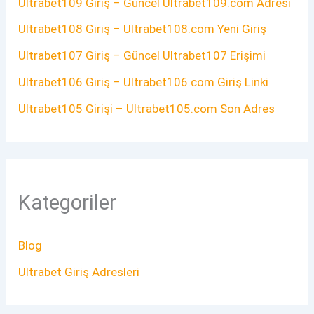
Ultrabet109 Giriş – Güncel Ultrabet109.com Adresi
Ultrabet108 Giriş – Ultrabet108.com Yeni Giriş
Ultrabet107 Giriş – Güncel Ultrabet107 Erişimi
Ultrabet106 Giriş – Ultrabet106.com Giriş Linki
Ultrabet105 Girişi – Ultrabet105.com Son Adres
Kategoriler
Blog
Ultrabet Giriş Adresleri