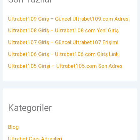
Ultrabet109 Giriş – Güncel Ultrabet109.com Adresi
Ultrabet108 Giriş – Ultrabet108.com Yeni Giriş
Ultrabet107 Giriş – Güncel Ultrabet107 Erişimi
Ultrabet106 Giriş – Ultrabet106.com Giriş Linki
Ultrabet105 Girişi – Ultrabet105.com Son Adres
Kategoriler
Blog
Ultrabet Giriş Adresleri