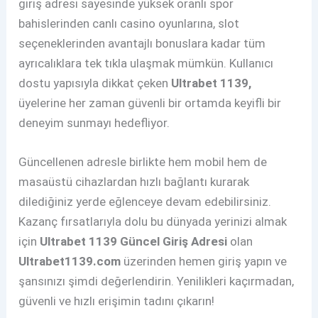
giriş adresi sayesinde yüksek oranlı spor
bahislerinden canlı casino oyunlarına, slot
seçeneklerinden avantajlı bonuslara kadar tüm
ayrıcalıklara tek tıkla ulaşmak mümkün. Kullanıcı
dostu yapısıyla dikkat çeken
Ultrabet 1139,
üyelerine her zaman güvenli bir ortamda keyifli bir
deneyim sunmayı hedefliyor.
Güncellenen adresle birlikte hem mobil hem de
masaüstü cihazlardan hızlı bağlantı kurarak
dilediğiniz yerde eğlenceye devam edebilirsiniz.
Kazanç fırsatlarıyla dolu bu dünyada yerinizi almak
için
Ultrabet 1139 Güncel Giriş Adresi
olan
Ultrabet1139.com
üzerinden hemen giriş yapın ve
şansınızı şimdi değerlendirin. Yenilikleri kaçırmadan,
güvenli ve hızlı erişimin tadını çıkarın!