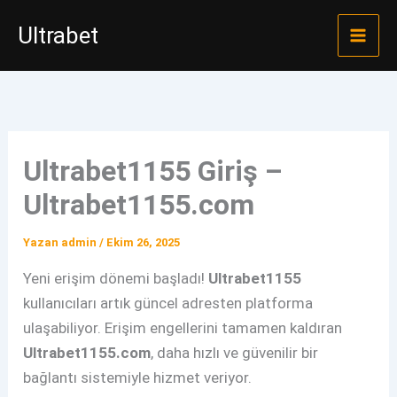
İçeriğe
Ultrabet
atla
Ultrabet1155 Giriş –
Ultrabet1155.com
Yazan
admin
/
Ekim 26, 2025
Yeni erişim dönemi başladı!
Ultrabet1155
kullanıcıları artık güncel adresten platforma
ulaşabiliyor. Erişim engellerini tamamen kaldıran
Ultrabet1155.com
, daha hızlı ve güvenilir bir
bağlantı sistemiyle hizmet veriyor.