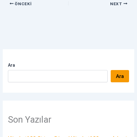
ÖNCEKI
NEXT
Ara
Ara
Son Yazılar