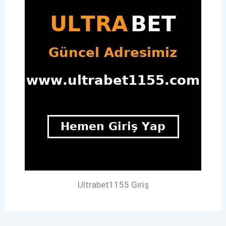
Ultrabet1155 Giriş