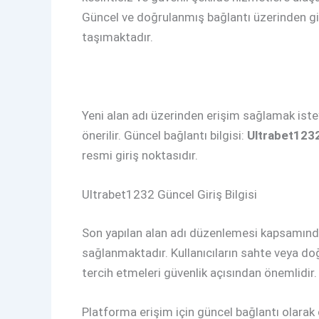
Güncel ve doğrulanmış bağlantı üzerinden gi
taşımaktadır.
Yeni alan adı üzerinden erişim sağlamak istey
önerilir. Güncel bağlantı bilgisi:
Ultrabet123
resmi giriş noktasıdır.
Ultrabet1232 Güncel Giriş Bilgisi
Son yapılan alan adı düzenlemesi kapsamınd
sağlanmaktadır. Kullanıcıların sahte veya do
tercih etmeleri güvenlik açısından önemlidir.
Platforma erişim için güncel bağlantı olarak