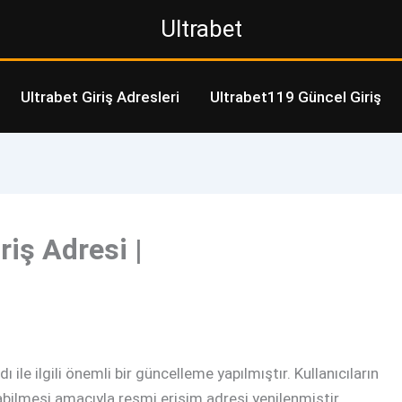
Ultrabet
Ultrabet Giriş Adresleri
Ultrabet119 Güncel Giriş
iş Adresi |
ile ilgili önemli bir güncelleme yapılmıştır. Kullanıcıların
abilmesi amacıyla resmi erişim adresi yenilenmiştir.