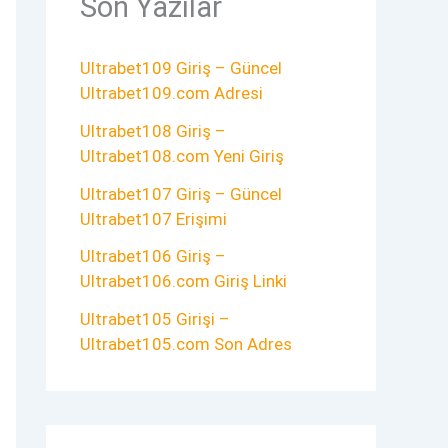
Son Yazılar
Ultrabet109 Giriş – Güncel
Ultrabet109.com Adresi
Ultrabet108 Giriş –
Ultrabet108.com Yeni Giriş
Ultrabet107 Giriş – Güncel
Ultrabet107 Erişimi
Ultrabet106 Giriş –
Ultrabet106.com Giriş Linki
Ultrabet105 Girişi –
Ultrabet105.com Son Adres