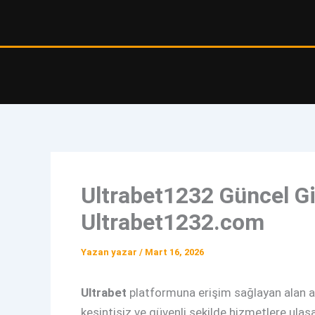
İçeriğe
atla
Ultrabet1232 Güncel Gir
Ultrabet1232.com
Yazan
yazar
/
Mart 16, 2026
Ultrabet
platformuna erişim sağlayan alan adı 
kesintisiz ve güvenli şekilde hizmetlere ulaş