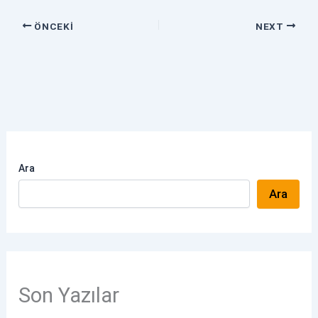
ÖNCEKI
NEXT
Ara
Ara
Son Yazılar