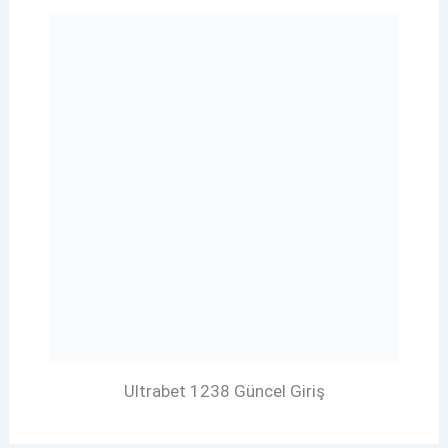
Ultrabet 1238 Güncel Giriş