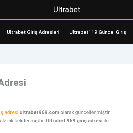
Ultrabet
Ultrabet Giriş Adresleri
Ultrabet119 Güncel Giriş
 Adresi
iş adresi
ultrabet969.com
olarak güncellenmiştir.
olarak belirlenmiştir.
Ultrabet 969 giriş adresi
ile