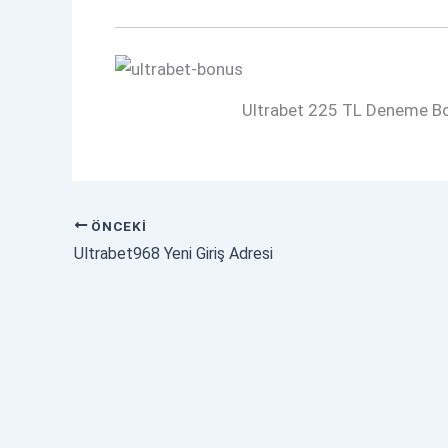
Ultrabet 225 TL Deneme B
ÖNCEKI
Ultrabet968 Yeni Giriş Adresi