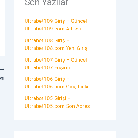
Son Yazılar
Ultrabet109 Giriş – Güncel
Ultrabet109.com Adresi
Ultrabet108 Giriş –
Ultrabet108.com Yeni Giriş
Ultrabet107 Giriş – Güncel
Ultrabet107 Erişimi
T
esi
Ultrabet106 Giriş –
Ultrabet106.com Giriş Linki
Ultrabet105 Girişi –
Ultrabet105.com Son Adres