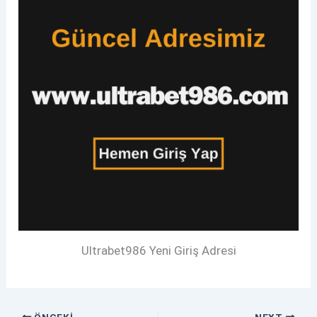
Ultrabet986 Yeni Giriş Adresi
ÖNCEKI
NEXT