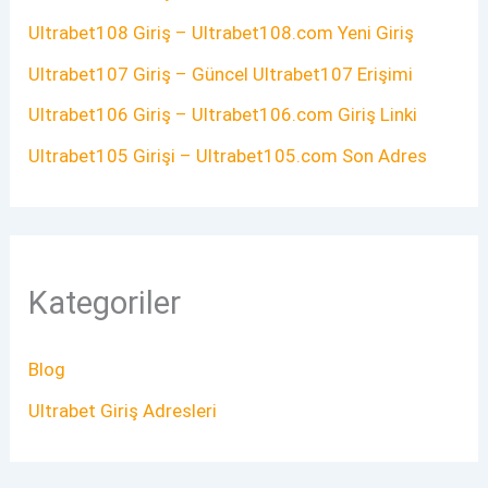
Ultrabet108 Giriş – Ultrabet108.com Yeni Giriş
Ultrabet107 Giriş – Güncel Ultrabet107 Erişimi
Ultrabet106 Giriş – Ultrabet106.com Giriş Linki
Ultrabet105 Girişi – Ultrabet105.com Son Adres
Kategoriler
Blog
Ultrabet Giriş Adresleri