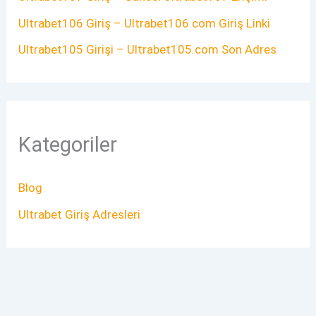
Ultrabet106 Giriş – Ultrabet106.com Giriş Linki
Ultrabet105 Girişi – Ultrabet105.com Son Adres
Kategoriler
Blog
Ultrabet Giriş Adresleri