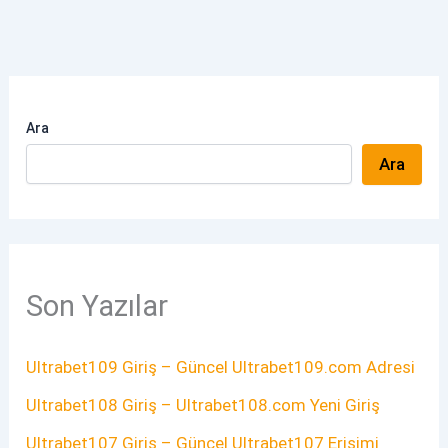
Ara
Ara
Son Yazılar
Ultrabet109 Giriş – Güncel Ultrabet109.com Adresi
Ultrabet108 Giriş – Ultrabet108.com Yeni Giriş
Ultrabet107 Giriş – Güncel Ultrabet107 Erişimi