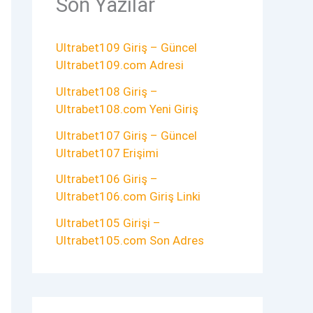
Son Yazılar
Ultrabet109 Giriş – Güncel
Ultrabet109.com Adresi
Ultrabet108 Giriş –
Ultrabet108.com Yeni Giriş
Ultrabet107 Giriş – Güncel
Ultrabet107 Erişimi
Ultrabet106 Giriş –
Ultrabet106.com Giriş Linki
Ultrabet105 Girişi –
Ultrabet105.com Son Adres