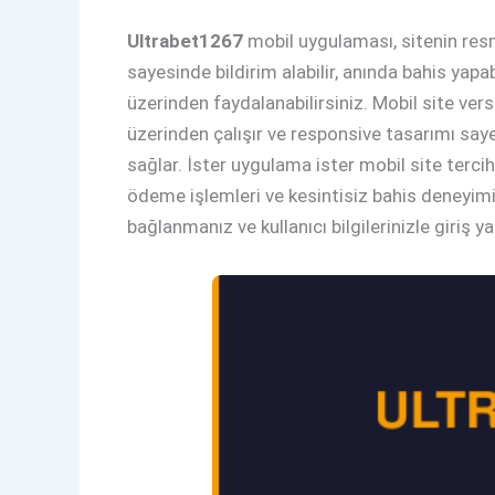
Ultrabet1267
mobil uygulaması, sitenin resmi
sayesinde bildirim alabilir, anında bahis yapab
üzerinden faydalanabilirsiniz. Mobil site ver
üzerinden çalışır ve responsive tasarımı s
sağlar. İster uygulama ister mobil site tercih 
ödeme işlemleri ve kesintisiz bahis deneyimi
bağlanmanız ve kullanıcı bilgilerinizle giriş y