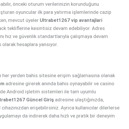
şabilir, önceki oturum verilerinizin korunduğunu
luşturan oyuncular ilk para yatırma işlemlerinde cazip
ken, mevcut üyeler
Ultrabet1267 vip avantajlari
 tekliflerine kesintisiz devam edebiliyor. Adres
nı hız ve güvenlik standartlarıyla çalışmaya devam
ık olarak hesaplara yansıyor.
ın her yerden bahis sitesine erişim sağlamasına olanak
om
adresine girerek anında bahis oynayabilir ve casino
m de Android işletim sistemleri ile tam uyumlu
trabet1267 Güncel Giriş
adresine ulaştığınızda,
hazınızdan erişebilirsiniz. Ayrıca kullanıcılar dilerlerse
gulamayı da indirerek daha hızlı ve pratik bir deneyim