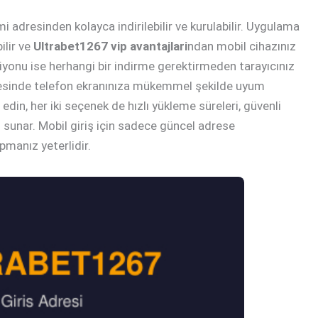
 adresinden kolayca indirilebilir ve kurulabilir. Uygulama
ilir ve
Ultrabet1267 vip avantajlari
ndan mobil cihazınız
siyonu ise herhangi bir indirme gerektirmeden tarayıcınız
ayesinde telefon ekranınıza mükemmel şekilde uyum
edin, her iki seçenek de hızlı yükleme süreleri, güvenli
 sunar. Mobil giriş için sadece güncel adrese
apmanız yeterlidir.