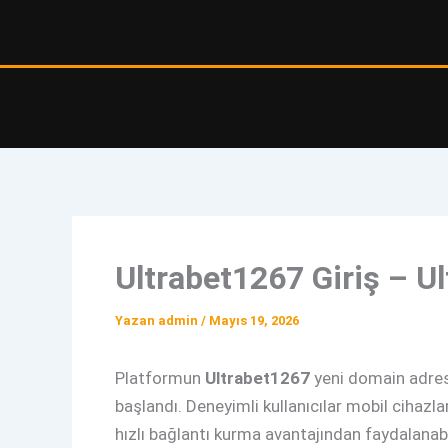
İçeriğe
atla
Ultrabet1267 Giriş – 
Yazan
admin
/
Mayıs 19, 2026
Platformun
Ultrabet1267
yeni domain adres
başlandı. Deneyimli kullanıcılar mobil cihazl
hızlı bağlantı kurma avantajından faydalanabi