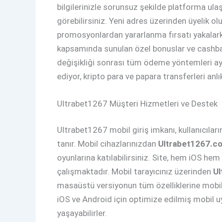
bilgilerinizle sorunsuz şekilde platforma ula
görebilirsiniz. Yeni adres üzerinden üyelik o
promosyonlardan yararlanma fırsatı yakalar
kapsamında sunulan özel bonuslar ve cashback
değişikliği sonrası tüm ödeme yöntemleri ay
ediyor, kripto para ve papara transferleri anl
Ultrabet1267 Müşteri Hizmetleri ve Destek
Ultrabet1267 mobil giriş imkanı, kullanıcılar
tanır. Mobil cihazlarınızdan
Ultrabet1267.c
oyunlarına katılabilirsiniz. Site, hem iOS he
çalışmaktadır. Mobil tarayıcınız üzerinden
Ul
masaüstü versiyonun tüm özelliklerine mobil ci
iOS ve Android için optimize edilmiş mobil uy
yaşayabilirler.