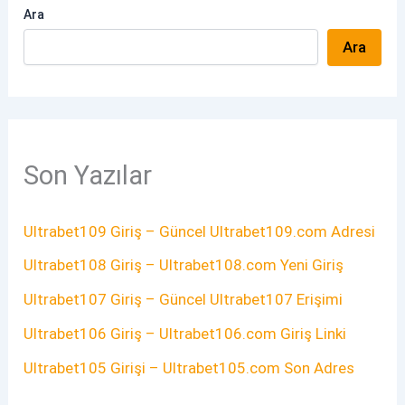
Ara
Ara
Son Yazılar
Ultrabet109 Giriş – Güncel Ultrabet109.com Adresi
Ultrabet108 Giriş – Ultrabet108.com Yeni Giriş
Ultrabet107 Giriş – Güncel Ultrabet107 Erişimi
Ultrabet106 Giriş – Ultrabet106.com Giriş Linki
Ultrabet105 Girişi – Ultrabet105.com Son Adres