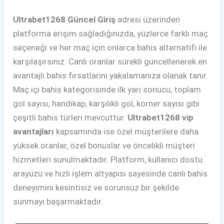
Ultrabet1268 Güncel Giriş
adresi üzerinden
platforma erişim sağladığınızda, yüzlerce farklı maç
seçeneği ve her maç için onlarca bahis alternatifi ile
karşılaşırsınız. Canlı oranlar sürekli güncellenerek en
avantajlı bahis fırsatlarını yakalamanıza olanak tanır.
Maç içi bahis kategorisinde ilk yarı sonucu, toplam
gol sayısı, handikap, karşılıklı gol, korner sayısı gibi
çeşitli bahis türleri mevcuttur.
Ultrabet1268 vip
avantajları
kapsamında ise özel müşterilere daha
yüksek oranlar, özel bonuslar ve öncelikli müşteri
hizmetleri sunulmaktadır. Platform, kullanıcı dostu
arayüzü ve hızlı işlem altyapısı sayesinde canlı bahis
deneyimini kesintisiz ve sorunsuz bir şekilde
sunmayı başarmaktadır.