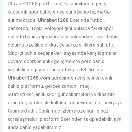
Ultrabet1268 platformu, kullanıcılarına geniş
kapsamlı spor bahisleri ve canlı bahis hizmetleri
sunmaktadır.
Ultrabet1268
üzerinde futbol,
basketbol, tenis, voleybol gibi onlarca farklı spor
dalında bahis yapma imkanı bulunurken, canlı bahis
bölümü özellikle dikkat çekici özelliklere sahiptir.
Maç içi bahis seçenekleri sayesinde karşılaşmalar
devam ederken anlık gelişmelere göre bahis
yapabilir, değişen oranları takip edebilirsiniz.
Ultrabet1268.com
adresinden erişilebilen canlı
bahis platformu, gerçek zamanlı maç
istatistikleri,anlık skor güncellemeleri ve dinamik
oran değişimleri ile kullanıcı deneyimini üst seviyeye
taşımaktadır. Canlı maç izleme özelliği ile bazı
karşılaşmaları platform üzerinden takip edebilir, aynı
anda bahis yapabilirsiniz.