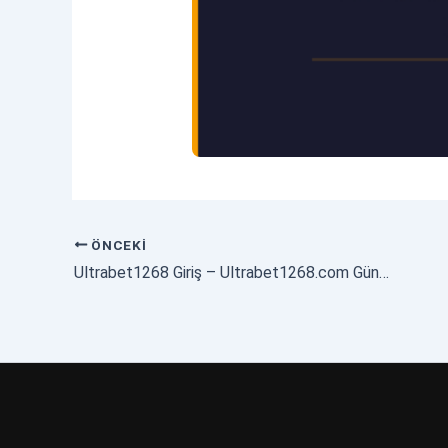
ÖNCEKI
Ultrabet1268 Giriş – Ultrabet1268.com Güncel Adresi