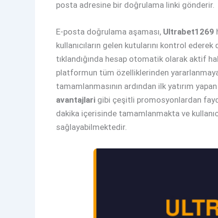
posta adresine bir doğrulama linki gönderir.
E-posta doğrulama aşaması,
Ultrabet1269
h
kullanıcıların gelen kutularını kontrol ederek
tıklandığında hesap otomatik olarak aktif hale
platformun tüm özelliklerinden yararlanmaya 
tamamlanmasının ardından ilk yatırım yapan 
avantajlari
gibi çeşitli promosyonlardan fayd
dakika içerisinde tamamlanmakta ve kullanıcıl
sağlayabilmektedir.