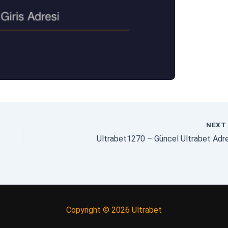
NEX
Ultrabet1270 – Güncel Ultrabet Adre
Copyright © 2026 Ultrabet