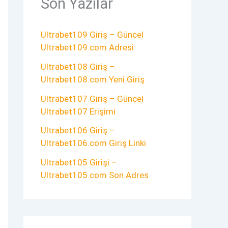
Son Yazılar
Ultrabet109 Giriş – Güncel
Ultrabet109.com Adresi
Ultrabet108 Giriş –
Ultrabet108.com Yeni Giriş
Ultrabet107 Giriş – Güncel
Ultrabet107 Erişimi
Ultrabet106 Giriş –
Ultrabet106.com Giriş Linki
Ultrabet105 Girişi –
Ultrabet105.com Son Adres